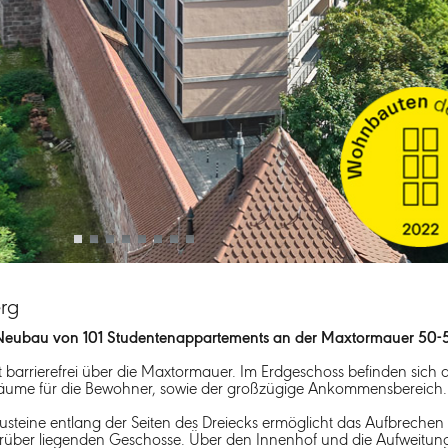
rg
Neubau von 101 Studentenappartements an der Maxtormauer 50-5
 barrierefrei über die Maxtormauer. Im Erdgeschoss befinden sich 
äume für die Bewohner, sowie der großzügige Ankommensbereich.
steine entlang der Seiten des Dreiecks ermöglicht das Aufbrechen 
rüber liegenden Geschosse. Über den Innenhof und die Aufweitung 