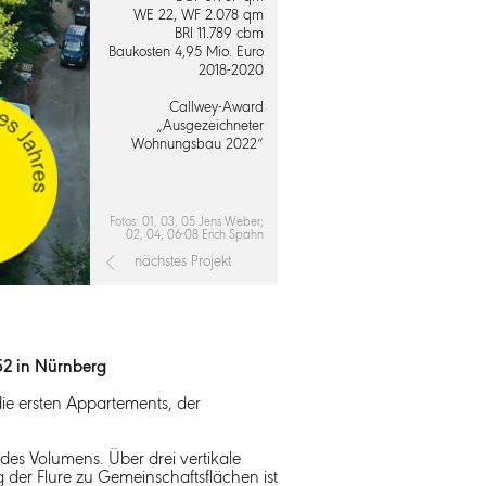
WE 22, WF 2.078 qm
BRI 11.789 cbm
Baukosten 4,95 Mio. Euro
2018-2020
Callwey-Award
„Ausgezeichneter
Wohnungsbau 2022“
Fotos: 01, 03, 05 Jens Weber;
02, 04, 06-08 Erich Spahn
nächstes Projekt
2 in Nürnberg
die ersten Appartements, der
des Volumens. Über drei vertikale
der Flure zu Gemeinschaftsflächen ist