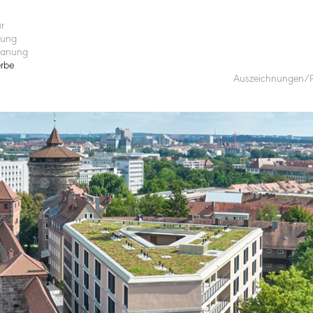
ur
nung
lanung
rbe
Auszeichnungen/P