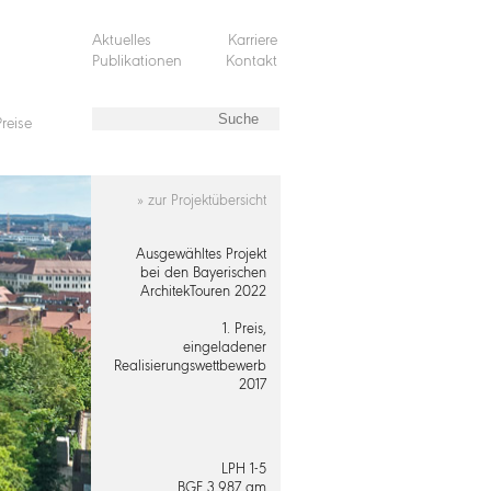
Aktuelles
Karriere
Publikationen
Kontakt
reise
» zur Projektübersicht
Ausgewähltes Projekt
bei den Bayerischen
ArchitekTouren 2022
1. Preis,
eingeladener
Realisierungswettbewerb
2017
LPH 1-5
BGF 3.987 qm