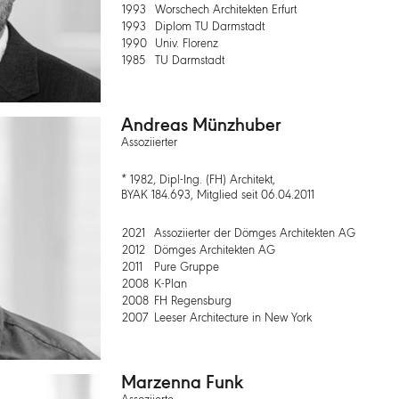
1993
Worschech Architekten Erfurt
1993
Diplom TU Darmstadt
1990
Univ. Florenz
1985
TU Darmstadt
Andreas Münzhuber
Assoziierter
* 1982, Dipl-Ing. (FH) Architekt,
BYAK 184.693, Mitglied seit 06.04.2011
2021
Assoziierter der Dömges Architekten AG
2012
Dömges Architekten AG
2011
Pure Gruppe
2008
K-Plan
2008
FH Regensburg
2007
Leeser Architecture in New York
Marzenna Funk