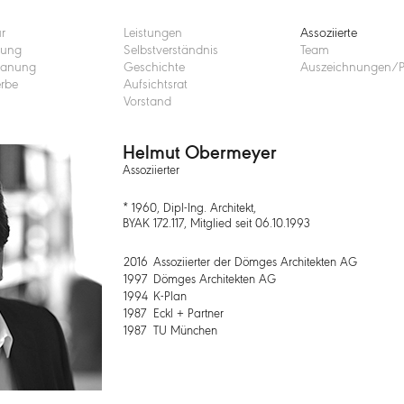
ur
Leistungen
Assoziierte
nung
Selbstverständnis
Team
lanung
Geschichte
Auszeichnungen/P
rbe
Aufsichtsrat
Vorstand
Helmut Obermeyer
Assoziierter
* 1960, Dipl-Ing. Architekt,
BYAK 172.117, Mitglied seit 06.10.1993
2016
Assoziierter der Dömges Architekten AG
1997
Dömges Architekten AG
1994
K-Plan
1987
Eckl + Partner
1987
TU München