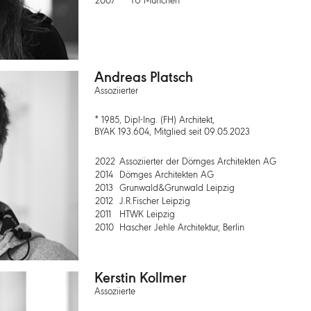
2007
TU München
Andreas Platsch
Assoziierter
* 1985, Dipl-Ing. (FH) Architekt,
BYAK 193.604, Mitglied seit 09.05.2023
2022
Assoziierter der Dömges Architekten AG
2014
Dömges Architekten AG
2013
Grunwald&Grunwald Leipzig
2012
J.R.Fischer Leipzig
2011
HTWK Leipzig
2010
Hascher Jehle Architektur, Berlin
Kerstin Kollmer
Assoziierte