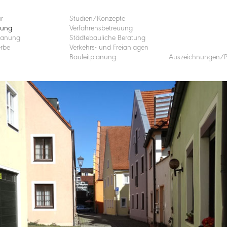
ur
Studien/Konzepte
nung
Verfahrensbetreuung
lanung
Städtebauliche Beratung
rbe
Verkehrs- und Freianlagen
Bauleitplanung
Auszeichnungen/P