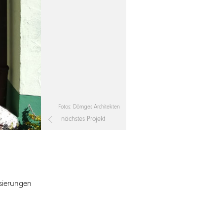
Fotos: Dömges Architekten
nächstes Projekt
sierungen