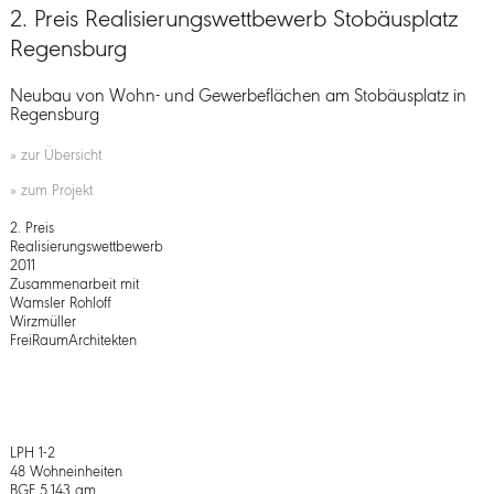
2. Preis Realisierungswettbewerb Stobäusplatz
Regensburg
Neubau von Wohn- und Gewerbeflächen am Stobäusplatz in
Regensburg
»
zur Übersicht
»
zum Projekt
2. Preis
Realisierungswettbewerb
2011
Zusammenarbeit mit
Wamsler Rohloff
Wirzmüller
FreiRaumArchitekten
LPH 1-2
48 Wohneinheiten
BGF 5.143 qm