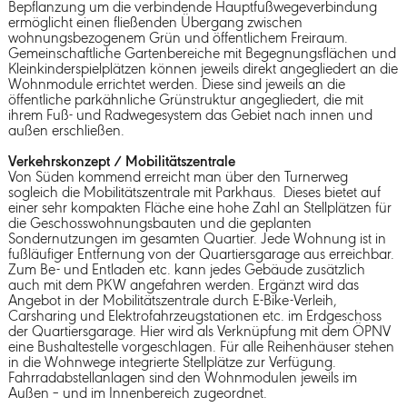
Bepflanzung um die verbindende Hauptfußwegeverbindung
ermöglicht einen fließenden Übergang zwischen
wohnungsbezogenem Grün und öffentlichem Freiraum.
Gemeinschaftliche Gartenbereiche mit Begegnungsflächen und
Kleinkinderspielplätzen können jeweils direkt angegliedert an die
Wohnmodule errichtet werden. Diese sind jeweils an die
öffentliche parkähnliche Grünstruktur angegliedert, die mit
ihrem Fuß- und Radwegesystem das Gebiet nach innen und
außen erschließen.
Verkehrskonzept / Mobilitätszentrale
Von Süden kommend erreicht man über den Turnerweg
sogleich die Mobilitätszentrale mit Parkhaus. Dieses bietet auf
einer sehr kompakten Fläche eine hohe Zahl an Stellplätzen für
die Geschosswohnungsbauten und die geplanten
Sondernutzungen im gesamten Quartier. Jede Wohnung ist in
fußläufiger Entfernung von der Quartiersgarage aus erreichbar.
Zum Be- und Entladen etc. kann jedes Gebäude zusätzlich
auch mit dem PKW angefahren werden. Ergänzt wird das
Angebot in der Mobilitätszentrale durch E-Bike-Verleih,
Carsharing und Elektrofahrzeugstationen etc. im Erdgeschoss
der Quartiersgarage. Hier wird als Verknüpfung mit dem ÖPNV
eine Bushaltestelle vorgeschlagen. Für alle Reihenhäuser stehen
in die Wohnwege integrierte Stellplätze zur Verfügung.
Fahrradabstellanlagen sind den Wohnmodulen jeweils im
Außen – und im Innenbereich zugeordnet.