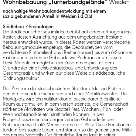
Wohnbebauung „Turnerbundgelände“
Weiden
nachhaltige Wohnbaulandentwicklung mit einem
sozialgebundenen Anteil in Weiden i.d.Opf.
Städtebau / Freianlagen
Die städtebauliche Gesamtidee beruht auf einem orthogonalen
Raster, dessen Ausrichtung aus dem umgebenden Bestand
heraus entwickelt wurde. In dieses Raster werden verschiedene
Bebauungsmodule eingefügt, die Gebäudetypen vom
verdichteten Einfamilienhaus (Reihenhäuser) bis zum 6-Spänner
– aber auch dienende Gebäude wie Parkhäuser umfassen.
Diese Module ermöglichen im Zusammenspiel mit dem
Grundraster eine flexible städtebauliche Entwicklung des
Gesamtareals und wirken auf diese Weise als städtebauliche
Ordnungsstruktur.
Das Zentrum der städtebaulichen Struktur bildet ein Platz mit
den ihn fassenden Gebäuden und einer Mobilitätszentral. Der
Marktplatz wird als multifunktional bespielbarer öffentlicher
Raum ausformuliert, in dem verschiedenste, die Gemeinschaft
stärkende Aktivitäten wie Stadtteil-Fest, Wochen-, Floh- oder
Weihnachtsmärkte etc. stattfinden können. In den
Erdgeschosszonen der angrenzenden Gebäude finden
Nutzungen wie Café, Vereinsräume etc. Platz. Diese Funktionen
fördern das soziale Leben und stärken so die gemeinsame Mitte
des neuen Stadtteils. Der öffentliche Raum fasst in seiner