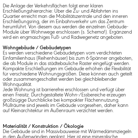
Die Anlage der Verkehrsflächen folgt einer klaren
Erschließungshierarchie: Über die Zu- und Abfahrten ins
Quartier erreicht man die Mobilitätszentrale und den inneren
Erschließungsring, der im Einbahnverkehr um das Zentrum
herumführt. Von diesem aus werden die einzelnen Gebäude-
Module über Wohnwege erschlossen (s. Schema!). Ergänzend
wird ein engmaschiges Fuß- und Radwegenetz angeboten.
Wohngebäude / Gebäudetypen
Es werden verschiedene Gebäudetypen vom verdichteten
Einfamilienhaus (Reihenhäuser) bis zum 6-Spänner angeboten,
die als Module in das städtebauliche Raster eingefügt werden.
Kompakte Erschließungen im Gebäude erhöhen die Flexibilität
für verschiedene Wohnungsgrößen. Diese können auch geteilt
oder zusammengeschaltet werden bei gleichbleibender
Wohnqualität.
Jede Wohnung ist barrierefrei erschlossen und verfügt über
einen Freisitz. Durchgestaltete Wohn-/Essbereiche erzeugen
großzügige Durchblicke bei kompakter Flächennutzung.
Müllräume sind jeweils im Gebäude vorgesehen, daher kann
auf Kleinarchitektur im Außenraum verzichtet werden.
Materialität / Konstruktion / Ökologie
Die Gebäude sind in Massivbauweise mit Wärmedämmziegeln
in den Außenwänden geplant. Hier ist eine mineralische