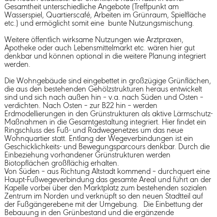
Gesamtheit unterschiedliche Angebote (Treffpunkt am
Wasserspiel, Quartierscafé, Arbeiten im Grünraum, Spielfläche
etc.) und ermöglicht somit eine bunte Nutzungsmischung.
Weitere öffentlich wirksame Nutzungen wie Arztpraxen,
Apotheke oder auch Lebensmittelmarkt etc. wären hier gut
denkbar und können optional in die weitere Planung integriert
werden.
Die Wohngebäude sind eingebettet in großzügige Grünflächen,
die aus den bestehenden Gehölzstrukturen heraus entwickelt
sind und sich nach außen hin – v.a. nach Süden und Osten –
verdichten. Nach Osten – zur B22 hin – werden
Erdmodellierungen in den Grünstrukturen als aktive Lärmschutz-
Maßnahmen in die Gesamtgestaltung integriert. Hier findet ein
Ringschluss des Fuß- und Radwegenetzes um das neue
Wohnquartier statt. Entlang der Wegeverbindungen ist ein
Geschicklichkeits- und Bewegungsparcours denkbar. Durch die
Einbeziehung vorhandener Grünstrukturen werden
Biotopflächen großflächig erhalten.
Von Süden – aus Richtung Altstadt kommend – durchquert eine
Haupt-Fußwegeverbindung das gesamte Areal und führt an der
Kapelle vorbei über den Marktplatz zum bestehenden sozialen
Zentrum im Norden und verknüpft so den neuen Stadtteil auf
der Fußgängerebene mit der Umgebung. Die Einbettung der
Bebauung in den Grünbestand und die ergänzende