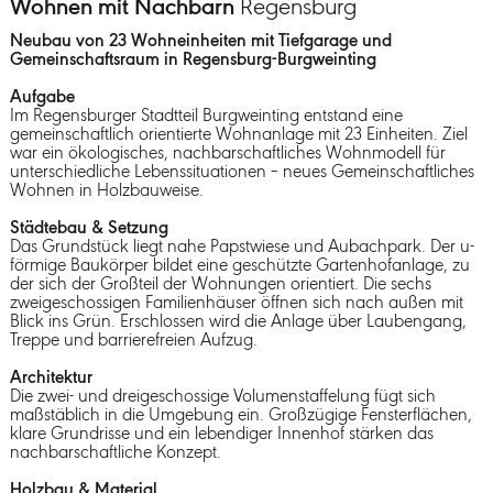
Wohnen mit Nachbarn
Regensburg
Neubau von 23 Wohneinheiten mit Tiefgarage und
Gemeinschaftsraum in Regensburg-Burgweinting
Aufgabe
Im Regensburger Stadtteil Burgweinting entstand eine
gemeinschaftlich orientierte Wohnanlage mit 23 Einheiten. Ziel
war ein ökologisches, nachbarschaftliches Wohnmodell für
unterschiedliche Lebenssituationen – neues Gemeinschaftliches
Wohnen in Holzbauweise.
Städtebau & Setzung
Das Grundstück liegt nahe Papstwiese und Aubachpark. Der u-
förmige Baukörper bildet eine geschützte Gartenhofanlage, zu
der sich der Großteil der Wohnungen orientiert. Die sechs
zweigeschossigen Familienhäuser öffnen sich nach außen mit
Blick ins Grün. Erschlossen wird die Anlage über Laubengang,
Treppe und barrierefreien Aufzug.
Architektur
Die zwei- und dreigeschossige Volumenstaffelung fügt sich
maßstäblich in die Umgebung ein. Großzügige Fensterflächen,
klare Grundrisse und ein lebendiger Innenhof stärken das
nachbarschaftliche Konzept.
Holzbau & Material