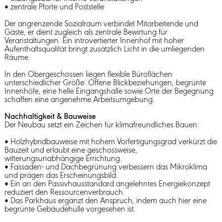
• zentrale Pforte und Poststelle
Der angrenzende Sozialraum verbindet Mitarbeitende und
Gäste, er dient zugleich als zentrale Bewirtung für
Veranstaltungen. Ein introvertierter Innenhof mit hoher
Aufenthaltsqualität bringt zusätzlich Licht in die umliegenden
Räume.
In den Obergeschossen liegen flexible Büroflächen
unterschiedlicher Größe. Offene Blickbeziehungen, begrünte
Innenhöfe, eine helle Eingangshalle sowie Orte der Begegnung
schaffen eine angenehme Arbeitsumgebung.
Nachhaltigkeit & Bauweise
Der Neubau setzt ein Zeichen für klimafreundliches Bauen:
• Holzhybridbauweise mit hohem Vorfertigungsgrad verkürzt die
Bauzeit und erlaubt eine geschossweise,
witterungsunabhängige Errichtung.
• Fassaden- und Dachbegrünung verbessern das Mikroklima
und prägen das Erscheinungsbild.
• Ein an den Passivhausstandard angelehntes Energiekonzept
reduziert den Ressourcenverbrauch.
• Das Parkhaus ergänzt den Anspruch, indem auch hier eine
begrünte Gebäudehülle vorgesehen ist.