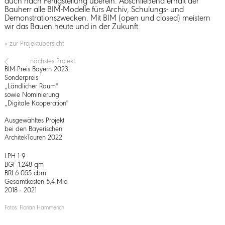
auch nach Fertigstellung überein. Abschließend erhält der
Bauherr alle BIM-Modelle fürs Archiv, Schulungs- und
Demonstrationszwecken. Mit BIM (open und closed) meistern
wir das Bauen heute und in der Zukunft.
» zur Projektübersicht
nächstes Projekt
BIM-Preis Bayern 2023:
Sonderpreis
„Ländlicher Raum"
sowie Nominierung
„Digitale Kooperation"
Ausgewähltes Projekt
bei den Bayerischen
ArchitekTouren 2022
LPH 1-9
BGF 1.248 qm
BRI 6.055 cbm
Gesamtkosten 5,4 Mio.
2018 - 2021
Fotos: Florian Hammerich