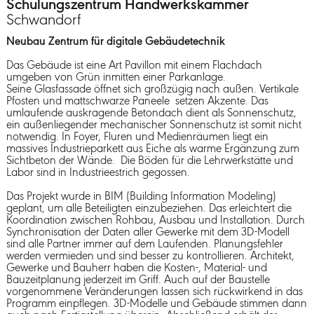
Schulungszentrum Handwerkskammer
Schwandorf
Neubau Zentrum für digitale Gebäudetechnik
Das Gebäude ist eine Art Pavillon mit einem Flachdach
umgeben von Grün inmitten einer Parkanlage.
Seine Glasfassade öffnet sich großzügig nach außen. Vertikale
Pfosten und mattschwarze Paneele setzen Akzente. Das
umlaufende auskragende Betondach dient als Sonnenschutz,
ein außenliegender mechanischer Sonnenschutz ist somit nicht
notwendig. In Foyer, Fluren und Medienräumen liegt ein
massives Industrieparkett aus Eiche als warme Ergänzung zum
Sichtbeton der Wände. Die Böden für die Lehrwerkstätte und
Labor sind in Industrieestrich gegossen.
Das Projekt wurde in BIM (Building Information Modeling)
geplant, um alle Beteiligten einzubeziehen. Das erleichtert die
Koordination zwischen Rohbau, Ausbau und Installation. Durch
Synchronisation der Daten aller Gewerke mit dem 3D-Modell
sind alle Partner immer auf dem Laufenden. Planungsfehler
werden vermieden und sind besser zu kontrollieren. Architekt,
Gewerke und Bauherr haben die Kosten-, Material- und
Bauzeitplanung jederzeit im Griff. Auch auf der Baustelle
vorgenommene Veränderungen lassen sich rückwirkend in das
Programm einpflegen. 3D-Modelle und Gebäude stimmen dann