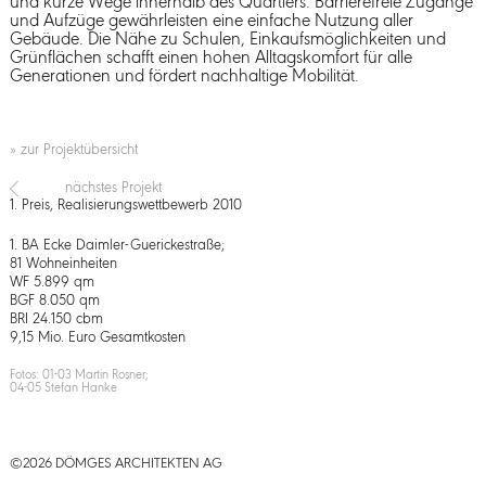
und kurze Wege innerhalb des Quartiers. Barrierefreie Zugänge
und Aufzüge gewährleisten eine einfache Nutzung aller
Gebäude. Die Nähe zu Schulen, Einkaufsmöglichkeiten und
Grünflächen schafft einen hohen Alltagskomfort für alle
Generationen und fördert nachhaltige Mobilität.
» zur Projektübersicht
nächstes Projekt
1. Preis, Realisierungswettbewerb 2010
1. BA Ecke Daimler-Guerickestraße;
81 Wohneinheiten
WF 5.899 qm
BGF 8.050 qm
BRI 24.150 cbm
9,15 Mio. Euro Gesamtkosten
Fotos: 01-03 Martin Rosner;
04-05 Stefan Hanke
©2026 DÖMGES ARCHITEKTEN AG