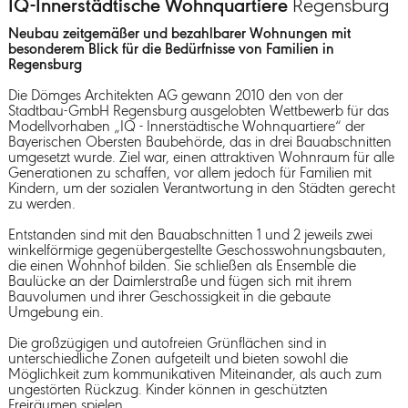
IQ-Innerstädtische Wohnquartiere
Regensburg
Neubau zeitgemäßer und bezahlbarer Wohnungen mit
besonderem Blick für die Bedürfnisse von Familien in
Regensburg
Die Dömges Architekten AG gewann 2010 den von der
Stadtbau-GmbH Regensburg ausgelobten Wettbewerb für das
Modellvorhaben „IQ - Innerstädtische Wohnquartiere“ der
Bayerischen Obersten Baubehörde, das in drei Bauabschnitten
umgesetzt wurde. Ziel war, einen attraktiven Wohnraum für alle
Generationen zu schaffen, vor allem jedoch für Familien mit
Kindern, um der sozialen Verantwortung in den Städten gerecht
zu werden.
Entstanden sind mit den Bauabschnitten 1 und 2 jeweils zwei
winkelförmige gegenübergestellte Geschosswohnungsbauten,
die einen Wohnhof bilden. Sie schließen als Ensemble die
Baulücke an der Daimlerstraße und fügen sich mit ihrem
Bauvolumen und ihrer Geschossigkeit in die gebaute
Umgebung ein.
Die großzügigen und autofreien Grünflächen sind in
unterschiedliche Zonen aufgeteilt und bieten sowohl die
Möglichkeit zum kommunikativen Miteinander, als auch zum
ungestörten Rückzug. Kinder können in geschützten
Freiräumen spielen.