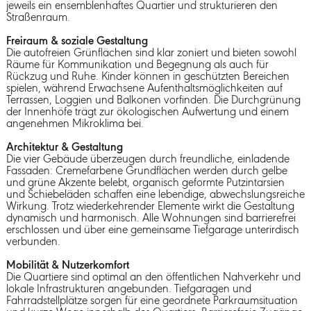
jeweils ein ensemblenhaftes Quartier und strukturieren den
Straßenraum.
Freiraum & soziale Gestaltung
Die autofreien Grünflächen sind klar zoniert und bieten sowohl
Räume für Kommunikation und Begegnung als auch für
Rückzug und Ruhe. Kinder können in geschützten Bereichen
spielen, während Erwachsene Aufenthaltsmöglichkeiten auf
Terrassen, Loggien und Balkonen vorfinden. Die Durchgrünung
der Innenhöfe trägt zur ökologischen Aufwertung und einem
angenehmen Mikroklima bei.
Architektur & Gestaltung
Die vier Gebäude überzeugen durch freundliche, einladende
Fassaden: Cremefarbene Grundflächen werden durch gelbe
und grüne Akzente belebt, organisch geformte Putzintarsien
und Schiebeläden schaffen eine lebendige, abwechslungsreiche
Wirkung. Trotz wiederkehrender Elemente wirkt die Gestaltung
dynamisch und harmonisch. Alle Wohnungen sind barrierefrei
erschlossen und über eine gemeinsame Tiefgarage unterirdisch
verbunden.
Mobilität & Nutzerkomfort
Die Quartiere sind optimal an den öffentlichen Nahverkehr und
lokale Infrastrukturen angebunden. Tiefgaragen und
Fahrradstellplätze sorgen für eine geordnete Parkraumsituation