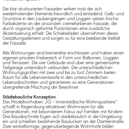
Die klar strukturierten Fassaden wirken trotz der sich
wiederholenden Elemente freundlich und einladend. Gelb- und
Grüntöne in den Laubengängen und Loggien setzen frische
Farbakzente an der ansonsten cremefarbenen Fassade, die
durch organisch geformte Putzintarsien eine zusätzliche
Akzentuierung erhielt. Die Schiebeläden übernehmen dieses
Gestaltungselement und sorgen so für eine belebende Vielfalt
der Fassade.
Alle Wohnungen sind barrierefrei erschlossen und haben einen
eigenen privaten Freibereich in Form von Balkonen, Loggien
und Terrassen. Die vier Gebäude sind über eine gemeinsame
Tiefgarage unterirdisch verbunden. Die unterschiedlichen
Wohnungsgrößen mit zwei und bis zu fünf Zimmern bieten
Raum für alle Lebensentwürfe in den unterschiedlichen
Lebensabschnitten und garantieren so eine Generationen
übergreifende Mischung der Bewohner.
Städtebauliche Konzeption
Das Modellvorhaben „IQ – Innerstädtische Wohnquartiere“
schafft in Regensburg attraktiven Wohnraum für alle
Generationen, mit besonderem Fokus auf Familien mit Kindern.
Drei Bauabschnitte fügen sich städtebaulich in die Umgebung
ein und schließen bestehende Baulücken an der Daimlerstraße.
Zwei winkelförmige, gegenüberliegende Wohnhöfe bilden